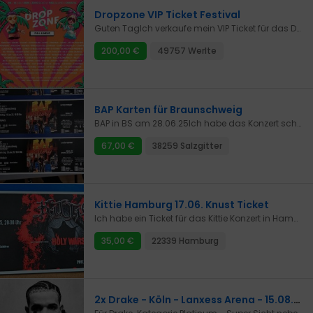
Dropzone VIP Ticket Festival
Guten TagIch verkaufe mein VIP Ticket für das Dropzone Festival in Kroatien.Datum: 06.07.2025-11.07.2025Bezahlung per PayPalTicket wird dann per Email verschicktBei Interesse einfach melden :)
200,00 €
49757 Werlte
BAP Karten für Braunschweig
BAP in BS am 28.06.25Ich habe das Konzert schon im Dez. 2024 in Köln gesehen und gehört. Es ist sensationell gut!Preis gilt für eine Karte - insgesamt sind es dann: 200 €
67,00 €
38259 Salzgitter
Kittie Hamburg 17.06. Knust Ticket
Ich habe ein Ticket für das Kittie Konzert in Hamburg über.17.06. im KnustIch fahre selber dort hin, also ginge Übergabe vor Ort oder vorherige Abholung.
35,00 €
22339 Hamburg
2x Drake - Köln - Lanxess Arena - 15.08.2025