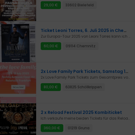
29,00 €
33602 Bielefeld
Ticket Leoni Torres, 6. Juli 2025 in Chemnitz
Zur Europa-Tour 2025 von Leoni Torres kann ich aus dem Vorverkauf eine Karte abgeben. Aus dem limitiertzen Early Bird - Vorverkauf erhielt ich das jetzt teurere Ticket für 60,-- €, diesen Preis kann ich gern an Sie/Dich weitergeben.Einlass7Beginn findest du im hier beigelegten Flyer.Zu Übergabe und Zahlung können wir uns gern einigen.Versand finde ich wegen des Verlust-Risikos nicht so optimal.
60,00 €
09114 Chemnitz
2x Love Family Park Tickets, Samstag 12.7.25
2x Love Family Park Tickets zum Gesamtpreis von 80€- müssen noch personalisierte werden- Versand per E-Mail
80,00 €
63825 Schöllkrippen
2 x Reload Festival 2025 Kombiticket
Ich verkaufe meine beiden Tickets für das Reload Festival.
360,00 €
01219 Gruna