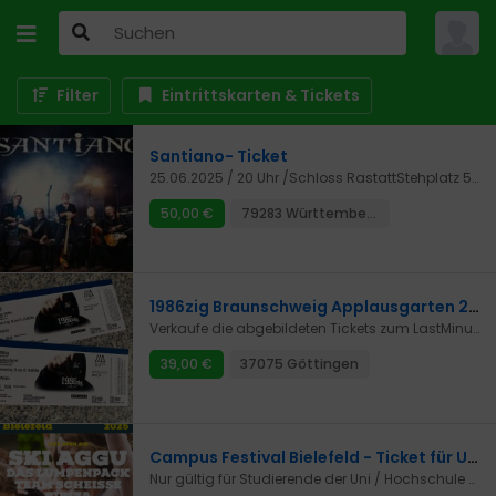
Filter
Eintrittskarten & Tickets
Santiano- Ticket
25.06.2025 / 20 Uhr /Schloss RastattStehplatz 50 EUR
50,00 €
79283 Württemberg
1986zig Braunschweig Applausgarten 2x Stehplatz
Verkaufe die abgebildeten Tickets zum LastMinute Preis da ich leider selbst nicht kann.Versand ist bis Mittwoch möglich damit die Tickets voraussichtlich rechtzeitig zugestellt werden.Bezahlung per Überweisung oder auch Paypal möglich. Abholung in Göttingen oder Northeim möglich.Auch wenn Einschreiben in aller Regel am nächsten Werkstag zugestellt werden kann weder die Post noch ich eine Laufzeitgarantie abgeben.
39,00 €
37075 Göttingen
Campus Festival Bielefeld - Ticket für UNI Bi / HSBI Studis
Nur gültig für Studierende der Uni / Hochschule Bielefeld:Verkaufe ein ermäßigtes 29€ Ticket für das Campus Festival Bielefeld am 19.06.25